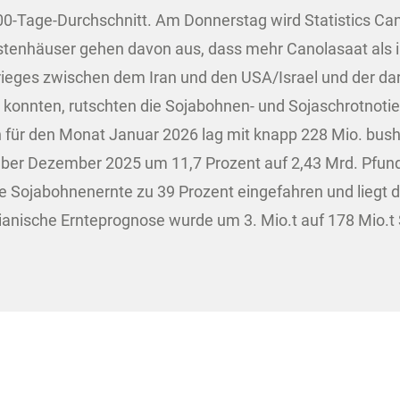
200-Tage-Durchschnitt. Am Donnerstag wird Statistics C
ystenhäuser gehen davon aus, dass mehr Canolasaat als 
rieges zwischen dem Iran und den USA/Israel und der d
 konnten, rutschten die Sojabohnen- und Sojaschrotnoti
n für den Monat Januar 2026 lag mit knapp 228 Mio. bus
über Dezember 2025 um 11,7 Prozent auf 2,43 Mrd. Pfund
he Sojabohnenernte zu 39 Prozent eingefahren und liegt d
lianische Ernteprognose wurde um 3. Mio.t auf 178 Mio.t