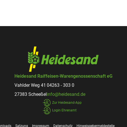
Heidesand Raiffeisen-Warengenossenschaft eG
Vahlder Weg 41
04263 - 303 0
27383 Scheeßel
info@heidesand.de
Zur Heidesand-App
Login Ehrenamt
nloads
Satzung
Impressum
Datenschutz
Hin­weis­geber­melde­stelle