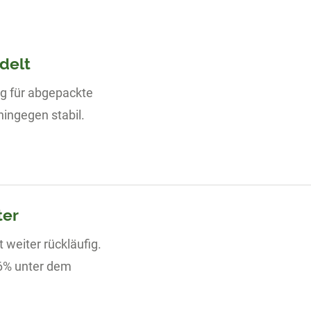
delt
ng für abgepackte
hingegen stabil.
ter
 weiter rückläufig.
,6% unter dem