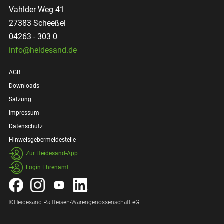
Vahlder Weg 41
27383 Scheeßel
04263 - 303 0
info@heidesand.de
AGB
Downloads
Satzung
Impressum
Datenschutz
Hin­weis­geber­melde­stelle
Zur Heidesand-App
Login Ehrenamt
©Heidesand Raiffeisen-Warengenossenschaft eG