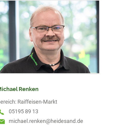
ichael Renken
ereich: Raiffeisen-Markt
05195 89 13
michael.renken@heidesand.de