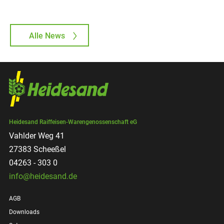
Alle News
Heidesand Raiffeisen-Warengenossenschaft eG
Vahlder Weg 41
27383 Scheeßel
04263 - 303 0
info@heidesand.de
AGB
Downloads